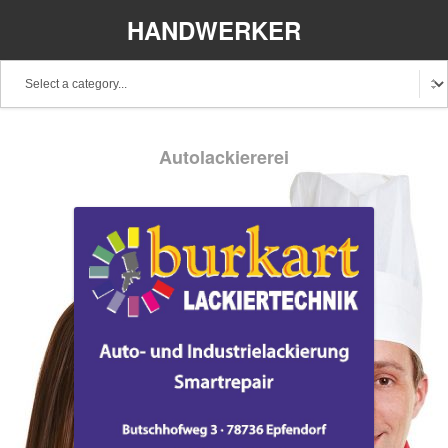
HANDWERKER
REGIONAL
Baden-Württemberg
Bayern
Berlin
Autolackiererei
Brandenburg
Bremen
Hamburg
Hessen
Mecklenburg-Vorpommern
Niedersachsen
Nordrhein-Westfalen
Rheinland-Pfalz
Saarland
Sachsen
Schleswig-Holstein
Thüringen
Stellenangebote