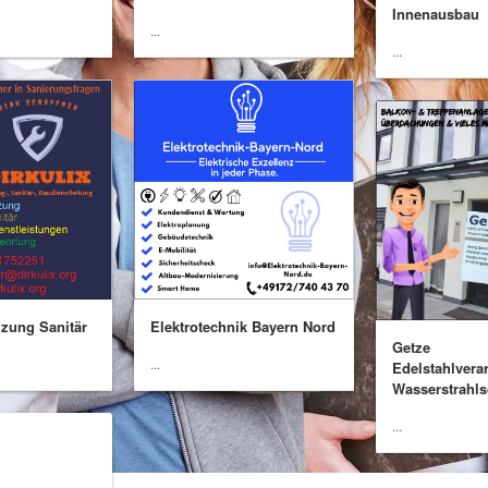
Innenausbau
...
...
zung Sanitär
Elektrotechnik Bayern Nord
Getze
...
Edelstahlvera
Wasserstrahl
...