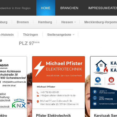
HOME
BRANCHEN
IMPRESSUM/DAT
dwerker in Ihrer Region
nburg
Bremen
Hamburg
Hessen
Mecklenburg-Vorpom
-Holstein
Thüringen
Stellenangebote
PLZ 97***
Karolczak San
ktro
Pfister Elektrotechnik