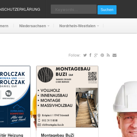
ENSCHUTZERKLÄRUNG
Suchen
mern
Niedersachsen
Nordrhein-Westfalen
Follow:
itär Heizung
Montagebau BuZi