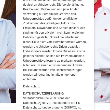
deutschen Urheberrecht. Die Vervielfältigung,
Bearbeitung, Verbreitung und jede Art der
Verwertung außerhalb der Grenzen des
Urheberrechtes bedürfen der schriftlichen
Zustimmung des jeweiligen Autors bzw.
Erstellers. Downloads und Kopien dieser Seite
sind nur für den privaten, nicht kommerziellen
Gebrauch gestattet. Soweit die Inhalte auf
dieser Seite nicht vom Betreiber erstellt wurden,
werden die Urheberrechte Dritter beachtet.
Insbesondere werden Inhalte Dritter als solche
gekennzeichnet. Sollten Sie trotzdem auf eine
Urheberrechtsverletzung aufmerksam werden,
bitten wir um einen entsprechenden Hinweis.
Bei Bekanntwerden von Rechtsverletzungen
werden wir derartige Inhalte umgehend
entfernen.
Datenschutz
DATENSCHUTZERKLÄRUNG
Verantwortliche Stelle im Sinne der
Datenschutzgesetze, insbesondere der EU-
Datenschutzgrundverordnung (DSGVO), ist: