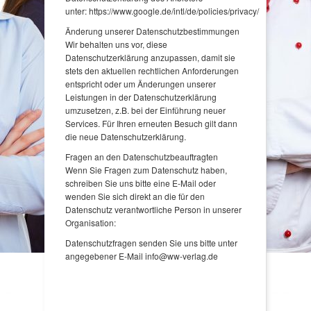
unter: https://www.google.de/intl/de/policies/privacy/
Änderung unserer Datenschutzbestimmungen
Wir behalten uns vor, diese
Datenschutzerklärung anzupassen, damit sie
stets den aktuellen rechtlichen Anforderungen
entspricht oder um Änderungen unserer
Leistungen in der Datenschutzerklärung
umzusetzen, z.B. bei der Einführung neuer
Services. Für Ihren erneuten Besuch gilt dann
die neue Datenschutzerklärung.
Fragen an den Datenschutzbeauftragten
Wenn Sie Fragen zum Datenschutz haben,
schreiben Sie uns bitte eine E-Mail oder
wenden Sie sich direkt an die für den
Datenschutz verantwortliche Person in unserer
Organisation:
Datenschutzfragen senden Sie uns bitte unter
angegebener E-Mail info@ww-verlag.de