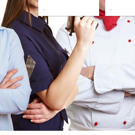
...
...