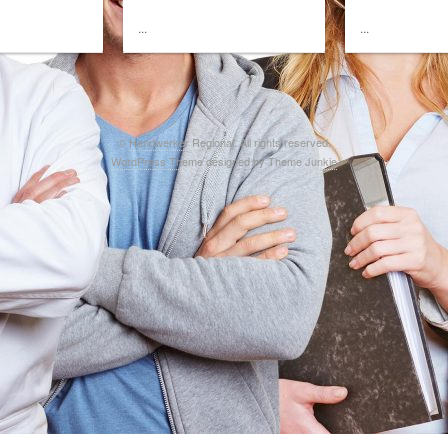
...
...
©
Handwerker Regional
. All rights reserved.
WordPress Theme
designed by
Theme Junkie