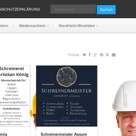
ENSCHUTZERKLÄRUNG
Suchen
mern
Niedersachsen
Nordrhein-Westfalen
Follow:
önig
Schreinermeister Assum