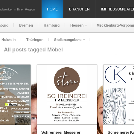
HOME
BRANCHEN
IMPRESSUM/DAT
dwerker in Ihrer Region
nburg
Bremen
Hamburg
Hessen
Mecklenburg-Vorpom
-Holstein
Thüringen
Stellenangebote
All posts tagged Möbel
Schreinerei Messerer
Schreinerei K