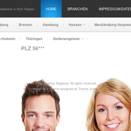
HOME
BRANCHEN
IMPRESSUM/DAT
dwerker in Ihrer Region
nburg
Bremen
Hamburg
Hessen
Mecklenburg-Vorpom
-Holstein
Thüringen
Stellenangebote
PLZ 56***
©
Handwerker Regional
. All rights reserved.
WordPress Theme
designed by
Theme Junkie