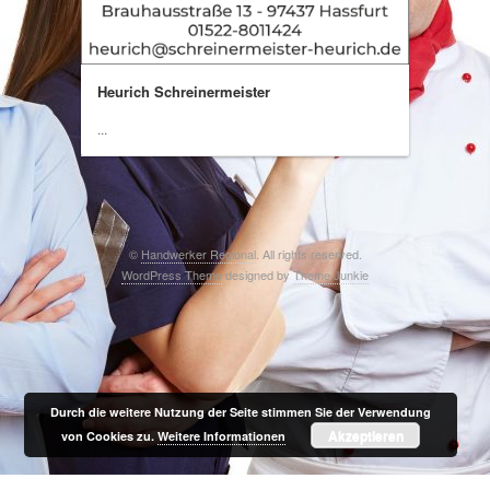
Heurich Schreinermeister
...
©
Handwerker Regional
. All rights reserved.
WordPress Theme
designed by
Theme Junkie
Durch die weitere Nutzung der Seite stimmen Sie der Verwendung
Akzeptieren
von Cookies zu.
Weitere Informationen