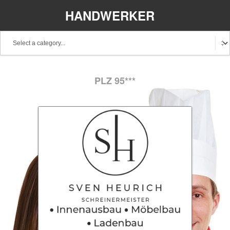
HANDWERKER
REGIONAL
Baden-Württemberg
Bayern
Berlin
PLZ 95***
Brandenburg
Bremen
Hamburg
Hessen
Mecklenburg-Vorpommern
Niedersachsen
Nordrhein-Westfalen
Rheinland-Pfalz
Saarland
Sachsen
Schleswig-Holstein
Thüringen
Stellenangebote