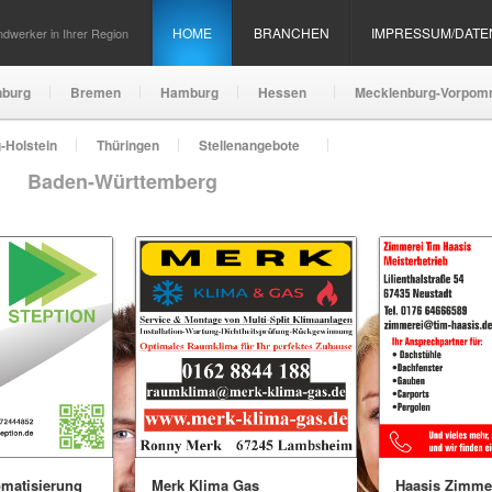
HOME
BRANCHEN
IMPRESSUM/DAT
dwerker in Ihrer Region
nburg
Bremen
Hamburg
Hessen
Mecklenburg-Vorpom
-Holstein
Thüringen
Stellenangebote
Baden-Württemberg
omatisierung
Merk Klima Gas
Haasis Zimme