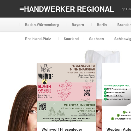
HANDWERKER REGIONAL
Top Han
Baden-Württemberg
Bayern
Berlin
Brande
Rheinland-Pfalz
Saarland
Sachsen
Schleswig
Wöhrwolf Fliesenleger
Steption Aut