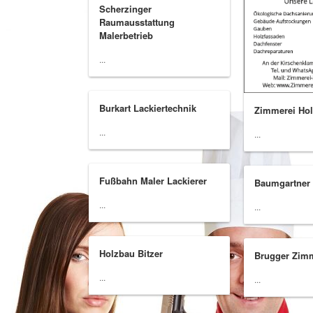
Scherzinger
Raumausstattung
Malerbetrieb
...
Burkart Lackiertechnik
Zimmerei Ho
...
...
Fußbahn Maler Lackierer
Baumgartner
...
...
Holzbau Bitzer
Brugger Zim
...
...