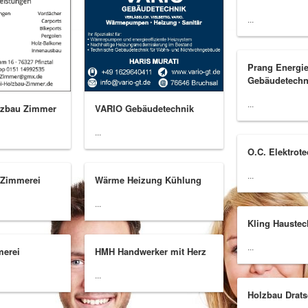
...
Prang Energi
Gebäudetechn
...
lzbau Zimmer
VARIO Gebäudetechnik
...
O.C. Elektrot
...
 Zimmerei
Wärme Heizung Kühlung
...
Kling Haustec
...
merei
HMH Handwerker mit Herz
...
Holzbau Drat