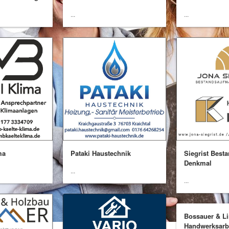
...
...
ma
Pataki Haustechnik
Siegrist Best
Denkmal
...
...
Bossauer & Li
Handwerksarb