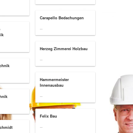
Carapello Bedachungen
...
e
ik
Herzeg Zimmerei Holzbau
...
echnik
Hammermeister
Innenausbau
...
hnik
Felix Bau
...
schmidt