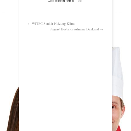
Comments are closed.
←
WITEC Sanitär Heizung Klima
Siegrist Bestandsaufname Denkmal
→