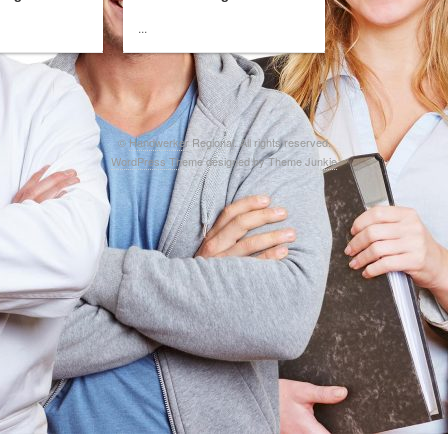
...
©
Handwerker Regional
. All rights reserved.
WordPress Theme
designed by
Theme Junkie