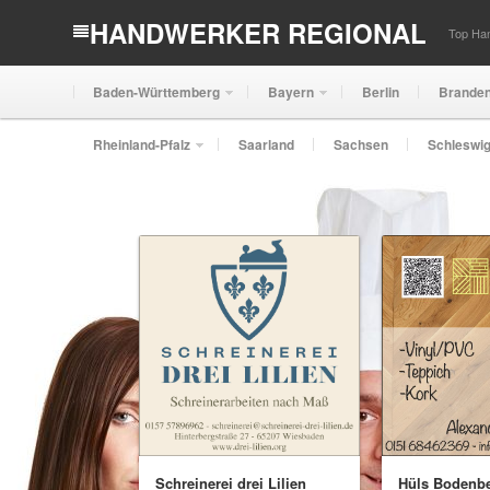
HANDWERKER REGIONAL
Top Han
Baden-Württemberg
Bayern
Berlin
Brande
Rheinland-Pfalz
Saarland
Sachsen
Schleswig
Schreinerei drei Lilien
Hüls Bodenb