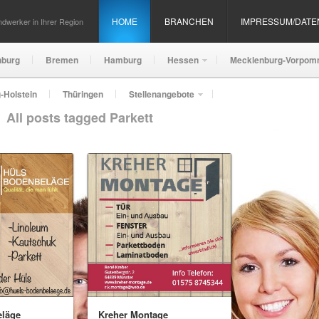
HOME
BRANCHEN
IMPRESSUM/DAT
dwerker in Ihrer Region
nburg
Bremen
Hamburg
Hessen
Mecklenburg-Vorpom
-Holstein
Thüringen
Stellenangebote
All posts tagged Parkett
Kreher Montage
eläge