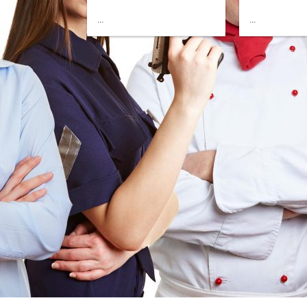
...
...