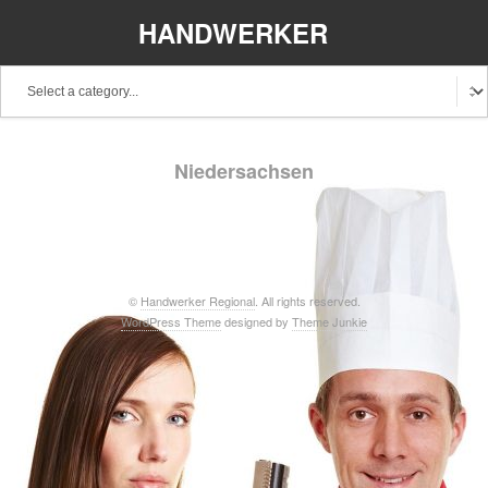
HANDWERKER
REGIONAL
Baden-Württemberg
Bayern
Berlin
Niedersachsen
Brandenburg
Bremen
Hamburg
Hessen
Mecklenburg-Vorpommern
Niedersachsen
Nordrhein-Westfalen
Rheinland-Pfalz
Saarland
©
Handwerker Regional
. All rights reserved.
WordPress Theme
designed by
Theme Junkie
Sachsen
Schleswig-Holstein
Thüringen
Stellenangebote