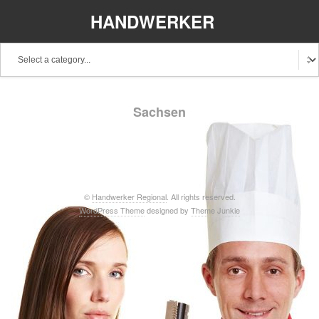
HANDWERKER
REGIONAL
Baden-Württemberg
Bayern
Berlin
Sachsen
Brandenburg
Bremen
Hamburg
Hessen
Mecklenburg-Vorpommern
Niedersachsen
Nordrhein-Westfalen
Rheinland-Pfalz
Saarland
©
Handwerker Regional
. All rights reserved.
WordPress Theme
designed by
Theme Junkie
Sachsen
Schleswig-Holstein
Thüringen
Stellenangebote