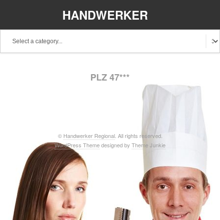
HANDWERKER
REGIONAL
Baden-Württemberg
Bayern
Berlin
PLZ 47***
Brandenburg
Bremen
Hamburg
Hessen
Mecklenburg-Vorpommern
Niedersachsen
Nordrhein-Westfalen
Rheinland-Pfalz
Saarland
©
Handwerker Regional
. All rights reserved.
WordPress Theme
designed by
Theme Junkie
Sachsen
Schleswig-Holstein
Thüringen
Stellenangebote