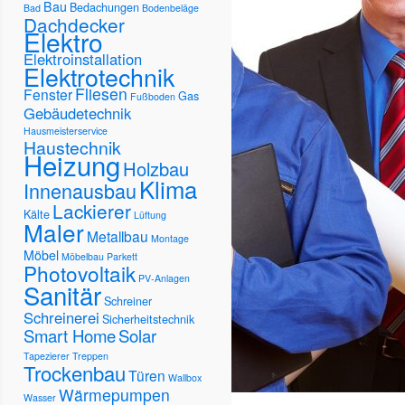
Bau
Bedachungen
Bad
Bodenbeläge
Dachdecker
Elektro
Elektroinstallation
Elektrotechnik
Fliesen
Fenster
Gas
Fußboden
Gebäudetechnik
Hausmeisterservice
Haustechnik
Heizung
Holzbau
Klima
Innenausbau
Lackierer
Kälte
Lüftung
Maler
Metallbau
Montage
Möbel
Möbelbau
Parkett
Photovoltaik
PV-Anlagen
Sanitär
Schreiner
Schreinerei
Sicherheitstechnik
Smart Home
Solar
Tapezierer
Treppen
Trockenbau
Türen
Wallbox
Wärmepumpen
Wasser