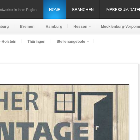
HOME
BRANCHEN
IMPRESSUM/DAT
dwerker in Ihrer Region
nburg
Bremen
Hamburg
Hessen
Mecklenburg-Vorpom
-Holstein
Thüringen
Stellenangebote