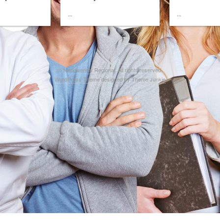
...
...
©
Handwerker Regional
. All rights reserved.
WordPress Theme
designed by
Theme Junkie