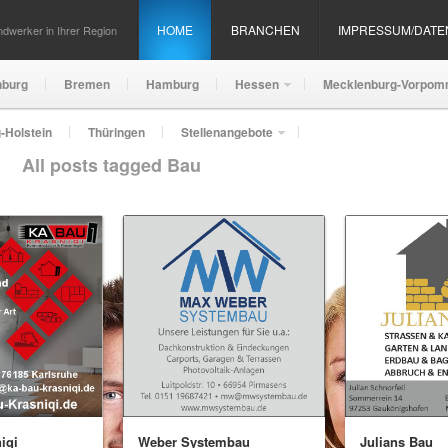
HOME
BRANCHEN
IMPRESSUM/DAT
dwerker in Ihrer Region
nburg
Bremen
Hamburg
Hessen
Mecklenburg-Vorpom
-Holstein
Thüringen
Stellenangebote
All posts tagged Bau
iqi
Weber Systembau
Julians Bau