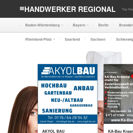
HANDWERKER REGIONAL
Top Han
Baden-Württemberg
Bayern
Berlin
Brande
Rheinland-Pfalz
Saarland
Sachsen
Schleswig
AKYOL BAU
KA-Bau Krasn