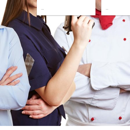
...
...