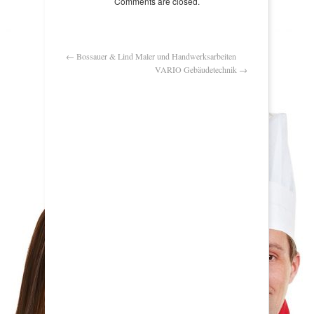
Comments are closed.
←
Bossauer & Lind Maler und Handwerksarbeiten
VARIO Gebäudetechnik
→