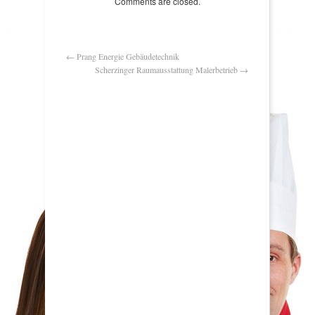
Comments are closed.
←
Prang Energie Gebäudetechnik
Scherzinger Raumausstattung Malerbetrieb
→