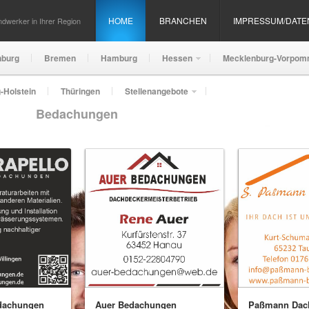
HOME
BRANCHEN
IMPRESSUM/DAT
dwerker in Ihrer Region
nburg
Bremen
Hamburg
Hessen
Mecklenburg-Vorpom
-Holstein
Thüringen
Stellenangebote
Bedachungen
edachungen
Auer Bedachungen
Paßmann Dac