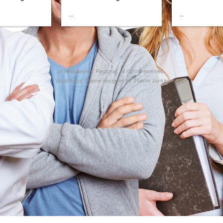
...
...
©
Handwerker Regional
. All rights reserved.
WordPress Theme
designed by
Theme Junkie