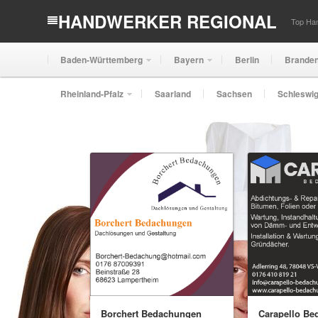
HANDWERKER REGIONAL
Top Han
Baden-Württemberg
Bayern
Berlin
Brande
Rheinland-Pfalz
Saarland
Sachsen
Schleswig
Borchert Bedachungen
Carapello B