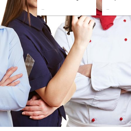
...
...