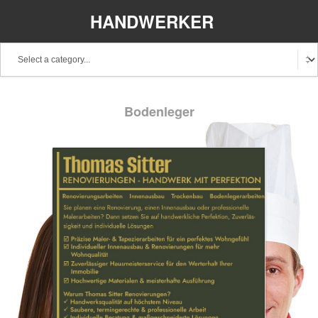
HANDWERKER
REGIONAL
Baden-Württemberg
Bayern
Berlin
Bodenleger
Brandenburg
Bremen
Hamburg
Hessen
Mecklenburg-Vorpommern
Niedersachsen
Nordrhein-Westfalen
Rheinland-Pfalz
Saarland
Sachsen
Schleswig-Holstein
Thüringen
Stellenangebote