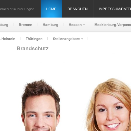
HOME
BRANCHEN
IMPRESSUM/DAT
dwerker in Ihrer Region
nburg
Bremen
Hamburg
Hessen
Mecklenburg-Vorpom
-Holstein
Thüringen
Stellenangebote
Brandschutz