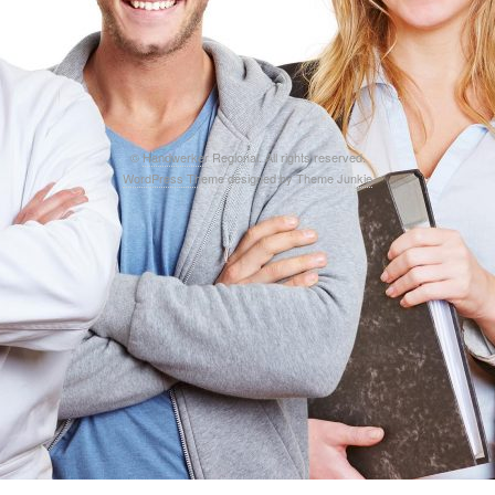
©
Handwerker Regional
. All rights reserved.
WordPress Theme
designed by
Theme Junkie