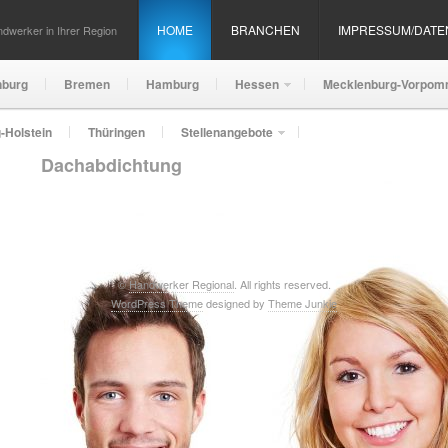
HOME
BRANCHEN
IMPRESSUM/DAT
dwerker in Ihrer Region
nburg
Bremen
Hamburg
Hessen
Mecklenburg-Vorpom
-Holstein
Thüringen
Stellenangebote
Dachabdichtung
©
Handwerker Regional
. All rights reserved.
WordPress Theme
designed by
Theme Junkie