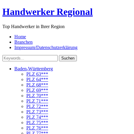
Handwerker Regional
Top Handwerker in Ihrer Region
Home
Branchen
Impressum/Datenschutzerklärung
Suchen
Baden-Württemberg
PLZ 63***
PLZ 64***
PLZ 68***
PLZ 69***
PLZ 70***
PLZ 71***
PLZ 72***
PLZ 73***
PLZ 74***
PLZ 75***
PLZ 76***
PLZ 77***