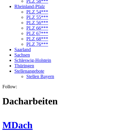
PLZ 58***
Rheinland-Pfalz
PLZ 54***
PLZ 55***
PLZ 56***
PLZ 66***
PLZ 67***
PLZ 68***
PLZ 76***
Saarland
Sachsen
Schleswig-Holstein
Thüringen
Stellenangebote
Stellen Bayern
Follow:
Dacharbeiten
MDach