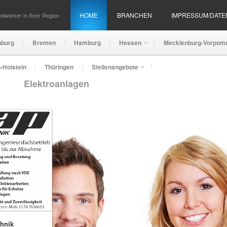
HOME
BRANCHEN
IMPRESSUM/DAT
dwerker in Ihrer Region
nburg
Bremen
Hamburg
Hessen
Mecklenburg-Vorpom
-Holstein
Thüringen
Stellenangebote
Elektroanlagen
chnik