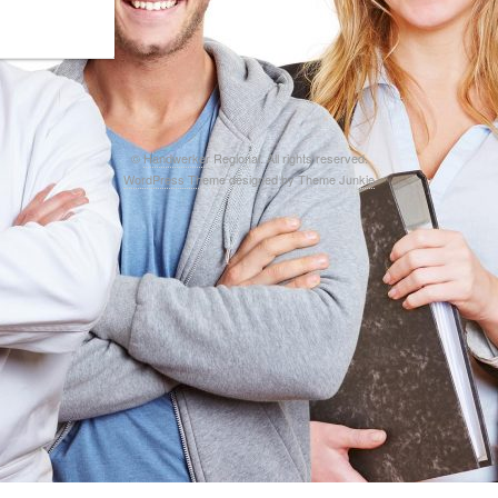
©
Handwerker Regional
. All rights reserved.
WordPress Theme
designed by
Theme Junkie