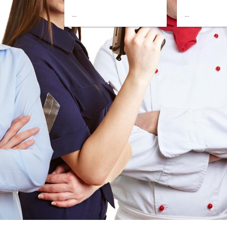
...
...