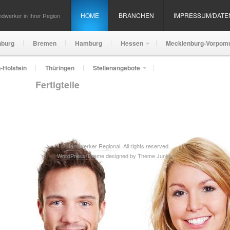
HOME
BRANCHEN
IMPRESSUM/DAT
dwerker in Ihrer Region
nburg
Bremen
Hamburg
Hessen
Mecklenburg-Vorpom
-Holstein
Thüringen
Stellenangebote
Fertigteile
©
Handwerker Regional
. All rights reserved.
WordPress Theme
designed by
Theme Junkie