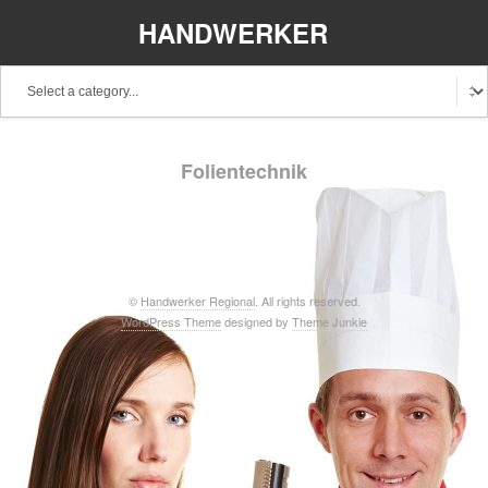
HANDWERKER
REGIONAL
Baden-Württemberg
Bayern
Berlin
Folientechnik
Brandenburg
Bremen
Hamburg
Hessen
Mecklenburg-Vorpommern
Niedersachsen
Nordrhein-Westfalen
Rheinland-Pfalz
Saarland
©
Handwerker Regional
. All rights reserved.
WordPress Theme
designed by
Theme Junkie
Sachsen
Schleswig-Holstein
Thüringen
Stellenangebote