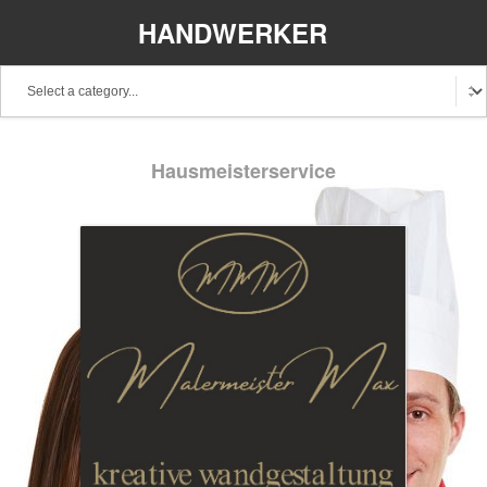
HANDWERKER
REGIONAL
Baden-Württemberg
Bayern
Berlin
Hausmeisterservice
Brandenburg
Bremen
Hamburg
Hessen
Mecklenburg-Vorpommern
Niedersachsen
Nordrhein-Westfalen
Rheinland-Pfalz
Saarland
Sachsen
Schleswig-Holstein
Thüringen
Stellenangebote