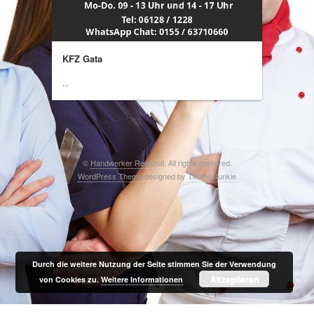
KFZ Gata
...
©
Handwerker Regional
. All rights reserved.
WordPress Theme
designed by
Theme Junkie
Durch die weitere Nutzung der Seite stimmen Sie der Verwendung
Akzeptieren
von Cookies zu.
Weitere Informationen