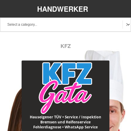
HANDWERKER
REGIONAL
Baden-Württemberg
Bayern
Berlin
KFZ
Brandenburg
Bremen
Hamburg
Hessen
Mecklenburg-Vorpommern
Niedersachsen
Nordrhein-Westfalen
Rheinland-Pfalz
Saarland
Sachsen
Schleswig-Holstein
Thüringen
Stellenangebote