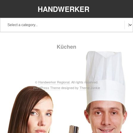
HANDWERKER
REGIONAL
Baden-Württemberg
Bayern
Berlin
Küchen
Brandenburg
Bremen
Hamburg
Hessen
Mecklenburg-Vorpommern
Niedersachsen
Nordrhein-Westfalen
Rheinland-Pfalz
Saarland
©
Handwerker Regional
. All rights reserved.
WordPress Theme
designed by
Theme Junkie
Sachsen
Schleswig-Holstein
Thüringen
Stellenangebote