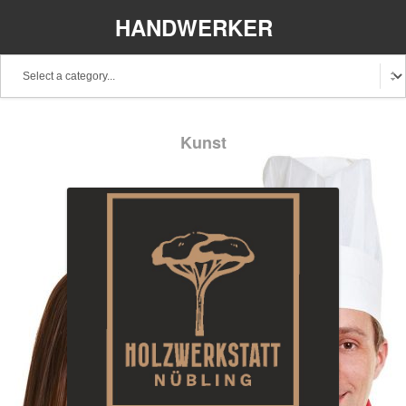
HANDWERKER
REGIONAL
Baden-Württemberg
Bayern
Berlin
Kunst
Brandenburg
Bremen
Hamburg
Hessen
Mecklenburg-Vorpommern
Niedersachsen
Nordrhein-Westfalen
Rheinland-Pfalz
Saarland
Sachsen
Schleswig-Holstein
Thüringen
Stellenangebote