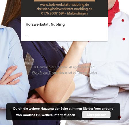
Holzwerkstatt Nübling
...
©
Handwerker Regional
. All rights reserved.
WordPress Theme
designed by
Theme Junkie
Durch die weitere Nutzung der Seite stimmen Sie der Verwendung
Akzeptieren
von Cookies zu.
Weitere Informationen