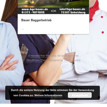
Bauer Baggerbetrieb
...
©
Handwerker Regional
. All rights reserved.
WordPress Theme
designed by
Theme Junkie
Durch die weitere Nutzung der Seite stimmen Sie der Verwendung
Akzeptieren
von Cookies zu.
Weitere Informationen