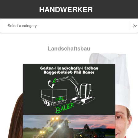
HANDWERKER
REGIONAL
Baden-Württemberg
Bayern
Berlin
Landschaftsbau
Brandenburg
Bremen
Hamburg
Hessen
Mecklenburg-Vorpommern
Niedersachsen
Nordrhein-Westfalen
Rheinland-Pfalz
Saarland
Sachsen
Schleswig-Holstein
Thüringen
Stellenangebote