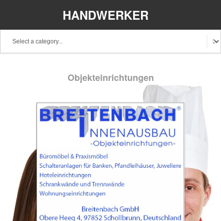
HANDWERKER
REGIONAL
Baden-Württemberg
Bayern
Berlin
Objekteinrichtungen
Brandenburg
Bremen
Hamburg
Hessen
Mecklenburg-Vorpommern
Niedersachsen
Nordrhein-Westfalen
Rheinland-Pfalz
Saarland
Sachsen
Schleswig-Holstein
Thüringen
Stellenangebote