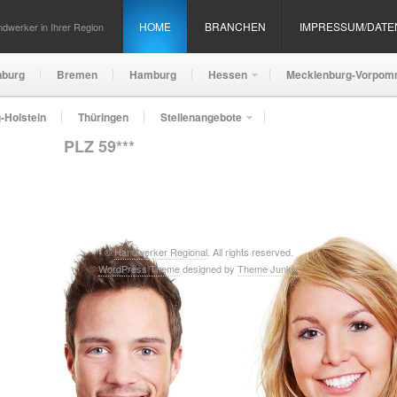
HOME
BRANCHEN
IMPRESSUM/DAT
dwerker in Ihrer Region
nburg
Bremen
Hamburg
Hessen
Mecklenburg-Vorpom
-Holstein
Thüringen
Stellenangebote
PLZ 59***
©
Handwerker Regional
. All rights reserved.
WordPress Theme
designed by
Theme Junkie