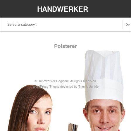
HANDWERKER
REGIONAL
Baden-Württemberg
Bayern
Berlin
Polsterer
Brandenburg
Bremen
Hamburg
Hessen
Mecklenburg-Vorpommern
Niedersachsen
Nordrhein-Westfalen
Rheinland-Pfalz
Saarland
©
Handwerker Regional
. All rights reserved.
WordPress Theme
designed by
Theme Junkie
Sachsen
Schleswig-Holstein
Thüringen
Stellenangebote