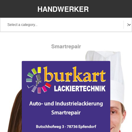
HANDWERKER
REGIONAL
Baden-Württemberg
Bayern
Berlin
Smartrepair
Brandenburg
Bremen
Hamburg
Hessen
Mecklenburg-Vorpommern
Niedersachsen
Nordrhein-Westfalen
Rheinland-Pfalz
Saarland
Sachsen
Schleswig-Holstein
Thüringen
Stellenangebote