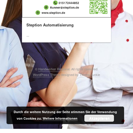
Steption Automatisierung
...
©
Handwerker Regional
. All rights reserved.
WordPress Theme
designed by
Theme Junkie
Durch die weitere Nutzung der Seite stimmen Sie der Verwendung
Akzeptieren
von Cookies zu.
Weitere Informationen