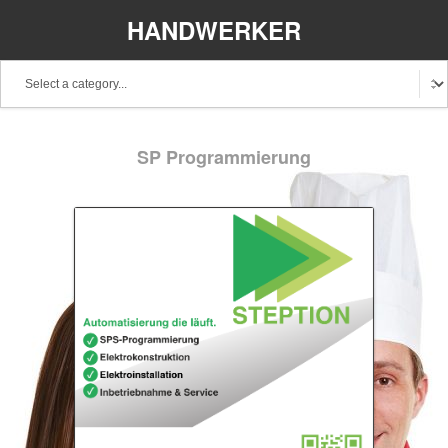
HANDWERKER
REGIONAL
Baden-Württemberg
Bayern
Berlin
SP Programmierung
Brandenburg
Bremen
Hamburg
Hessen
Mecklenburg-Vorpommern
Niedersachsen
Nordrhein-Westfalen
Rheinland-Pfalz
Saarland
Sachsen
Schleswig-Holstein
Thüringen
Stellenangebote