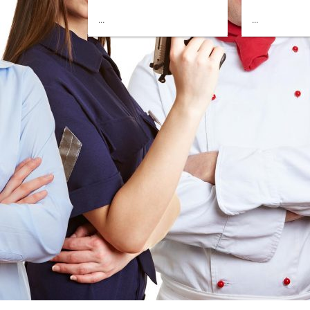
...
...