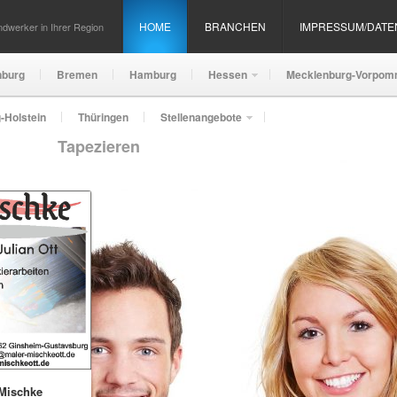
HOME
BRANCHEN
IMPRESSUM/DAT
dwerker in Ihrer Region
nburg
Bremen
Hamburg
Hessen
Mecklenburg-Vorpom
-Holstein
Thüringen
Stellenangebote
Tapezieren
 Mischke