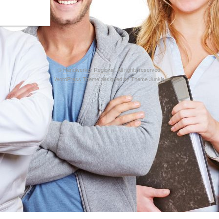
©
Handwerker Regional
. All rights reserved.
WordPress Theme
designed by
Theme Junkie