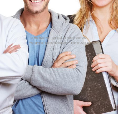
©
Handwerker Regional
. All rights reserved.
WordPress Theme
designed by
Theme Junkie