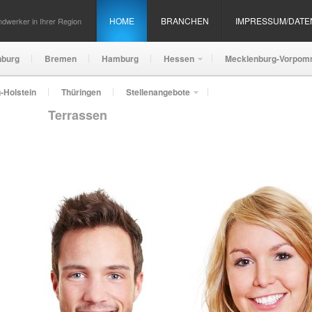
HOME
BRANCHEN
IMPRESSUM/DAT
dwerker in Ihrer Region
nburg
Bremen
Hamburg
Hessen
Mecklenburg-Vorpom
-Holstein
Thüringen
Stellenangebote
Terrassen