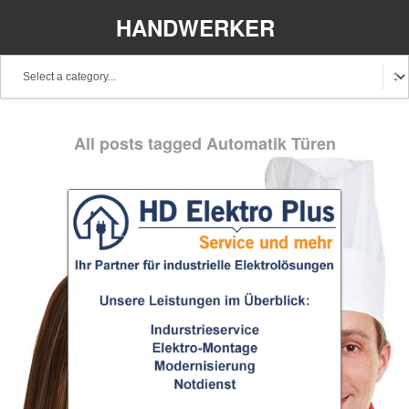
HANDWERKER
REGIONAL
Baden-Württemberg
Bayern
Berlin
All posts tagged Automatik Türen
Brandenburg
Bremen
Hamburg
Hessen
Mecklenburg-Vorpommern
Niedersachsen
Nordrhein-Westfalen
Rheinland-Pfalz
Saarland
Sachsen
Schleswig-Holstein
Thüringen
Stellenangebote