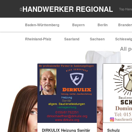
HANDWERKER REGIONAL
Top Hand
Baden-Württemberg
Bayern
Berlin
Brande
Rheinland-Pfalz
Saarland
Sachsen
Schleswig
All 
DIRKULIX Heizung Sanitär
Schulz