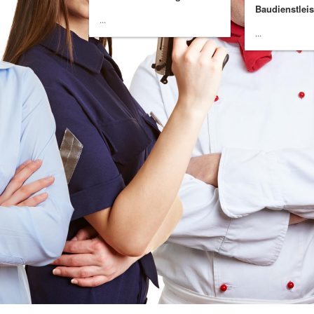
Baudienstlei
...
...