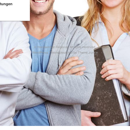
stungen
©
Handwerker Regional
. All rights reserved.
WordPress Theme
designed by
Theme Junkie