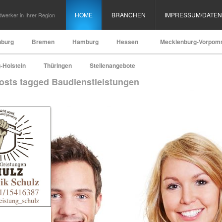
HOME
BRANCHEN
IMPRESSUM/DATE
werker in Ihrer Region
nburg
Bremen
Hamburg
Hessen
Mecklenburg-Vorpom
-Holstein
Thüringen
Stellenangebote
posts tagged Baudienstleistungen