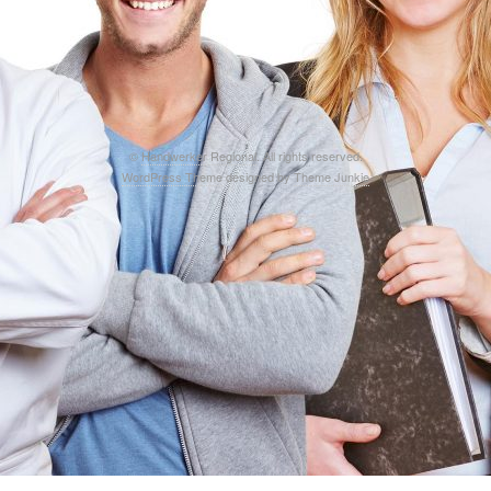
©
Handwerker Regional
. All rights reserved.
WordPress Theme
designed by
Theme Junkie