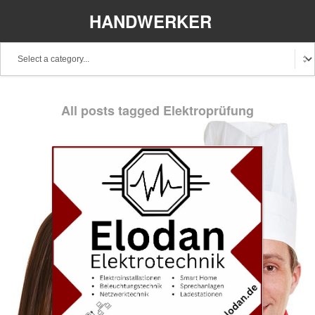
HANDWERKER
REGIONAL
Baden-Württemberg
Bayern
Berlin
All posts tagged Elektroprüfung
Brandenburg
Bremen
Hamburg
Hessen
Mecklenburg-Vorpommern
Niedersachsen
Nordrhein-Westfalen
Rheinland-Pfalz
Saarland
Sachsen
Schleswig-Holstein
Thüringen
Stellenangebote