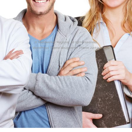
©
Handwerker Regional
. All rights reserved.
WordPress Theme
designed by
Theme Junkie