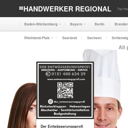
HANDWERKER REGIONAL
Top Han
Baden-Württemberg
Bayern
Berlin
Brande
Rheinland-Pfalz
Saarland
Sachsen
Schleswig
All
Der Entwässerungsprofi