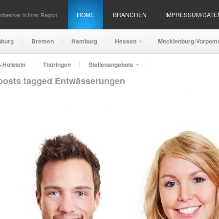
HOME
BRANCHEN
IMPRESSUM/DAT
dwerker in Ihrer Region
nburg
Bremen
Hamburg
Hessen
Mecklenburg-Vorpom
-Holstein
Thüringen
Stellenangebote
 posts tagged Entwässerungen