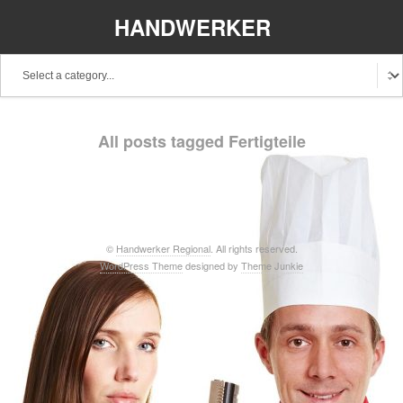
HANDWERKER
REGIONAL
Baden-Württemberg
Bayern
Berlin
All posts tagged Fertigteile
Brandenburg
Bremen
Hamburg
Hessen
Mecklenburg-Vorpommern
Niedersachsen
Nordrhein-Westfalen
Rheinland-Pfalz
Saarland
©
Handwerker Regional
. All rights reserved.
WordPress Theme
designed by
Theme Junkie
Sachsen
Schleswig-Holstein
Thüringen
Stellenangebote