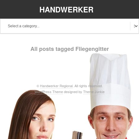
HANDWERKER
REGIONAL
Baden-Württemberg
Bayern
Berlin
All posts tagged Fliegengitter
Brandenburg
Bremen
Hamburg
Hessen
Mecklenburg-Vorpommern
Niedersachsen
Nordrhein-Westfalen
Rheinland-Pfalz
Saarland
©
Handwerker Regional
. All rights reserved.
WordPress Theme
designed by
Theme Junkie
Sachsen
Schleswig-Holstein
Thüringen
Stellenangebote