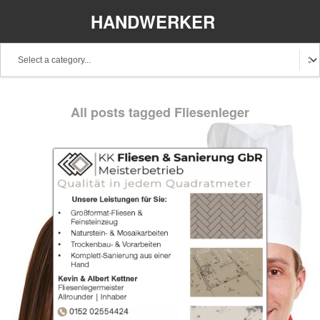
HANDWERKER
REGIONAL
Baden-Württemberg
Bayern
Berlin
All posts tagged Fliesenleger
Brandenburg
Bremen
Hamburg
Hessen
Mecklenburg-Vorpommern
Niedersachsen
Nordrhein-Westfalen
Rheinland-Pfalz
Saarland
Sachsen
Schleswig-Holstein
Thüringen
Stellenangebote