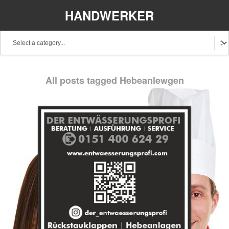
HANDWERKER
REGIONAL
Baden-Württemberg
Bayern
Berlin
All posts tagged Hebeanlewgen
Brandenburg
Bremen
Hamburg
Hessen
Mecklenburg-Vorpommern
Niedersachsen
Nordrhein-Westfalen
Rheinland-Pfalz
Saarland
Sachsen
Schleswig-Holstein
Thüringen
Stellenangebote