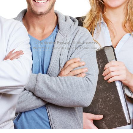
©
Handwerker Regional
. All rights reserved.
WordPress Theme
designed by
Theme Junkie