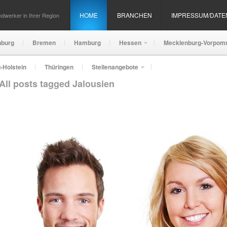
HOME
BRANCHEN
IMPRESSUM/DAT
dwerker in Ihrer Region
nburg
Bremen
Hamburg
Hessen
Mecklenburg-Vorpom
-Holstein
Thüringen
Stellenangebote
All posts tagged Jalousien