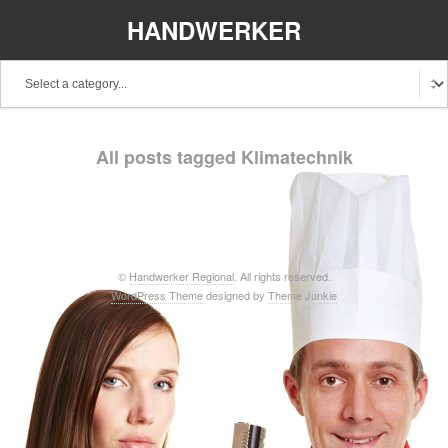
HANDWERKER
REGIONAL
Baden-Württemberg
Bayern
Berlin
All posts tagged Klimatechnik
Brandenburg
Bremen
Hamburg
Hessen
Mecklenburg-Vorpommern
Niedersachsen
Nordrhein-Westfalen
Rheinland-Pfalz
Saarland
©
Handwerker Regional
. All rights reserved.
WordPress Theme
designed by
Theme Junkie
Sachsen
Schleswig-Holstein
Thüringen
Stellenangebote