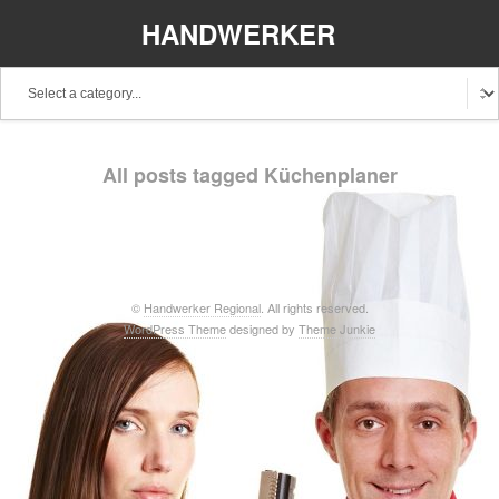
HANDWERKER
REGIONAL
Baden-Württemberg
Bayern
Berlin
All posts tagged Küchenplaner
Brandenburg
Bremen
Hamburg
Hessen
Mecklenburg-Vorpommern
Niedersachsen
Nordrhein-Westfalen
Rheinland-Pfalz
Saarland
©
Handwerker Regional
. All rights reserved.
WordPress Theme
designed by
Theme Junkie
Sachsen
Schleswig-Holstein
Thüringen
Stellenangebote