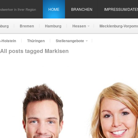
HOME
BRANCHEN
IMPRESSUM/DAT
dwerker in Ihrer Region
nburg
Bremen
Hamburg
Hessen
Mecklenburg-Vorpom
-Holstein
Thüringen
Stellenangebote
All posts tagged Markisen