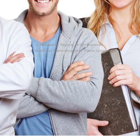
©
Handwerker Regional
. All rights reserved.
WordPress Theme
designed by
Theme Junkie