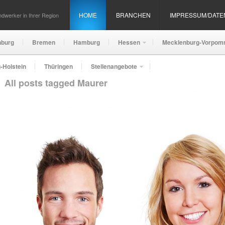
HOME
BRANCHEN
IMPRESSUM/DAT
dwerker in Ihrer Region
nburg
Bremen
Hamburg
Hessen
Mecklenburg-Vorpom
-Holstein
Thüringen
Stellenangebote
All posts tagged Maurer