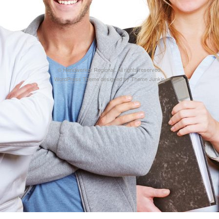
©
Handwerker Regional
. All rights reserved.
WordPress Theme
designed by
Theme Junkie